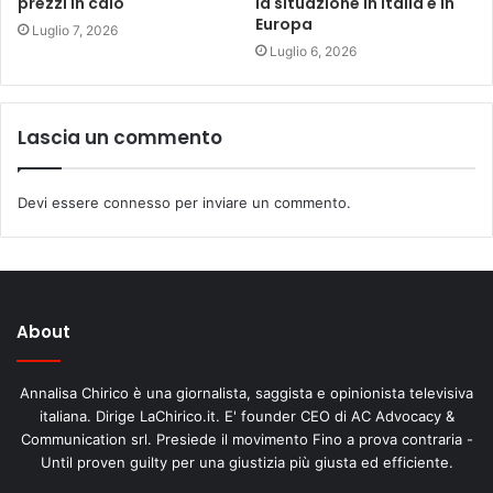
prezzi in calo
la situazione in Italia e in
Europa
Luglio 7, 2026
Luglio 6, 2026
Lascia un commento
Devi essere
connesso
per inviare un commento.
About
Annalisa Chirico è una giornalista, saggista e opinionista televisiva
italiana. Dirige LaChirico.it. E' founder CEO di AC Advocacy &
Communication srl. Presiede il movimento Fino a prova contraria -
Until proven guilty per una giustizia più giusta ed efficiente.