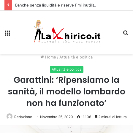
Banche senza liquidità e riserve Fmi inutilizzabili: la crisi dell’economia russa
Menu
C
Home
/
Attualità e politica
Attualità e politica
Garattini: ‘Ripensiamo la
sanità, il modello lombardo
non ha funzionato’
Redazione
Novembre 25, 2020
11.106
2 minuti di lettura