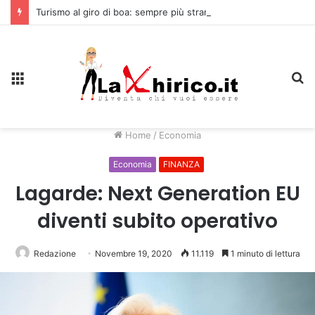
Turismo al giro di boa: sempre più stranieri in Riviera
Menu
C
Home
/
Economia
Economia
FINANZA
Lagarde: Next Generation EU
diventi subito operativo
Redazione
Novembre 19, 2020
11.119
1 minuto di lettura