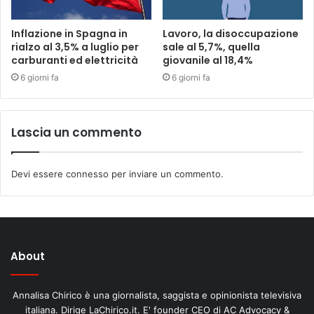
Inflazione in Spagna in
Lavoro, la disoccupazione
rialzo al 3,5% a luglio per
sale al 5,7%, quella
carburanti ed elettricità
giovanile al 18,4%
6 giorni fa
6 giorni fa
Lascia un commento
Devi essere
connesso
per inviare un commento.
About
Annalisa Chirico è una giornalista, saggista e opinionista televisiva
italiana. Dirige LaChirico.it. E' founder CEO di AC Advocacy &