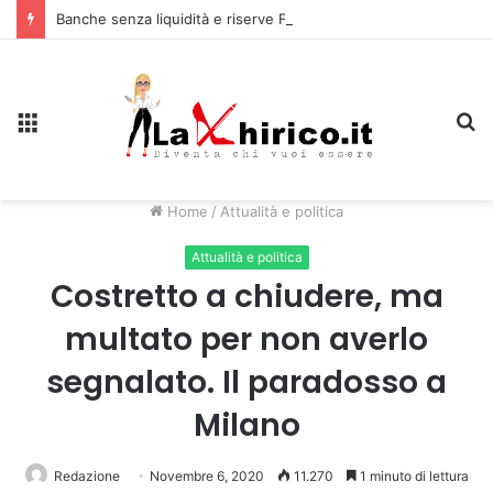
Banche senza liquidità e riserve Fmi inutilizzabili: la crisi dell’economia russa
Menu
C
Home
/
Attualità e politica
Attualità e politica
Costretto a chiudere, ma
multato per non averlo
segnalato. Il paradosso a
Milano
Redazione
Novembre 6, 2020
11.270
1 minuto di lettura