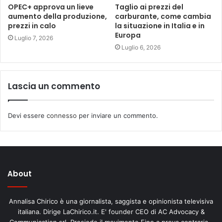
OPEC+ approva un lieve
Taglio ai prezzi del
aumento della produzione,
carburante, come cambia
prezzi in calo
la situazione in Italia e in
Europa
Luglio 7, 2026
Luglio 6, 2026
Lascia un commento
Devi essere
connesso
per inviare un commento.
About
Annalisa Chirico è una giornalista, saggista e opinionista televisiva
italiana. Dirige LaChirico.it. E' founder CEO di AC Advocacy &