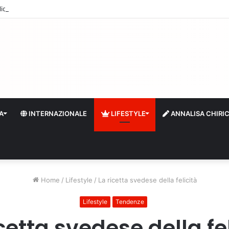
quidità e riserve Fmi inutilizzabili: la crisi dell’economia russa
A
INTERNAZIONALE
LIFESTYLE
ANNALISA CHIRI
Home
/
Lifestyle
/
La ricetta svedese della felicità
Lifestyle
Tendenze
cetta svedese della fe