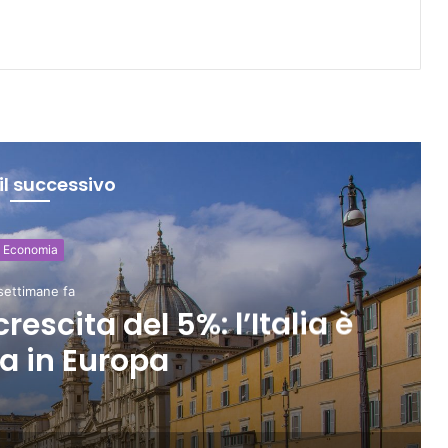
il successivo
SCHE DEGLI ITALIANI
2 settimane fa
del turismo in Italia,
o i visitatori