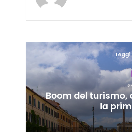
Leggi 
LE TA
a è
Cultura motore 
crescon