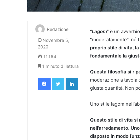
Redazione
“
Lagom
“
è un avverbio
“moderatamente”: né t
Novembre 5,
2020
proprio stile di vita, l
fondamentale la giusta
11.164
1 minuto di lettura
Questa filosofia si rip
Facebook
Twitter
LinkedIn
moderazione a tavola 
giusta quantità. Non 
Uno stile lagom nell’a
Questo stile di vita si
nell’arredamento. Uno 
disposto in modo funz