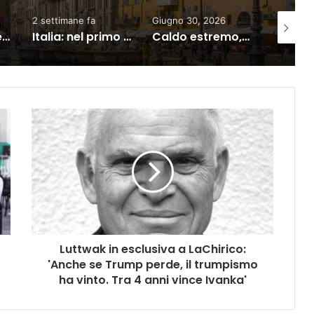
Giugno 30, 2026
3 giorni fa
2 settim
Italia: nel primo trimestre 2026 sale ancora il debito pubblico
Caldo estremo, Enel blinda la rete contro i blackout
Turismo al giro di boa: sempre più stranieri in Riviera
Luttwak in esclusiva a LaChirico:
'Anche se Trump perde, il trumpismo
ha vinto. Tra 4 anni vince Ivanka'