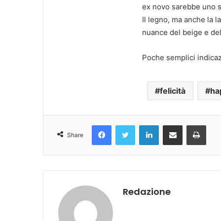
ex novo sarebbe uno spr
Il legno, ma anche la la
nuance del beige e del
Poche semplici indicazi
felicità
ha
Facebook
Twitter
LinkedIn
Condividi Via Email
Stampa
Share
Redazione