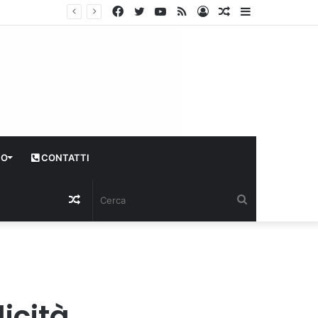
Facebook
Twitter
YouTube
RSS
Log
Articolo
Sidebar
In
casuale
CO
CONTATTI
Articolo
Cerca
casuale
licità