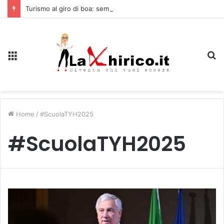
Turismo al giro di boa: sempre più stranieri in Riviera
Menu
C
Home
/
#ScuolaTYH2025
#ScuolaTYH2025