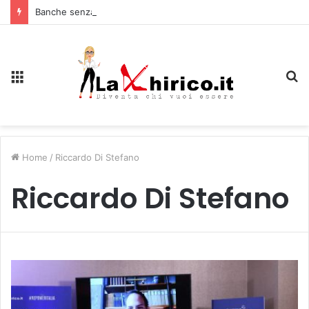
Banche senza liquidità e riserve Fmi inutilizzabili: la crisi dell’economia russa
Menu
C
Home
/
Riccardo Di Stefano
Riccardo Di Stefano