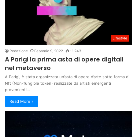
Lifestyle
Redazione
Febbraio 9, 2022
11.243
A Parigi la prima asta di opere digitali
nel metaverso
A Parigi, è stata organizzata un’asta di opere d’arte sotto forma di
Nft (Non-fungible token) realizzate da artisti emergenti
provenienti…
Read More »