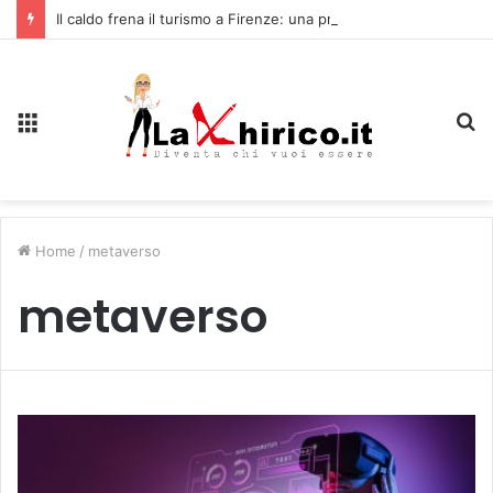
Il caldo frena il turismo a Firenze: una prima ripresa solo a settembre
Menu
C
Home
/
metaverso
metaverso