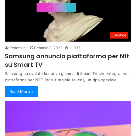
Lifestyle
Redazione
Gennaio 3, 2022
11.037
Samsung annuncia piattaforma per Nft
su Smart TV
Samsung ha svelato la nuova gamma di Smart TV che integra una
piattaforma per NFT (non-fungible token), un tipo speciale…
Read More »