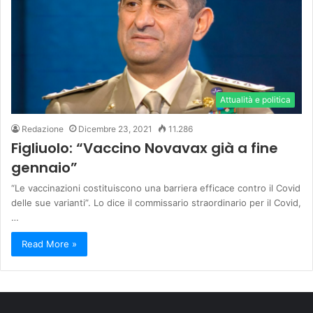
Attualità e politica
Redazione
Dicembre 23, 2021
11.286
Figliuolo: “Vaccino Novavax già a fine
gennaio”
“Le vaccinazioni costituiscono una barriera efficace contro il Covid
delle sue varianti”. Lo dice il commissario straordinario per il Covid,
…
Read More »