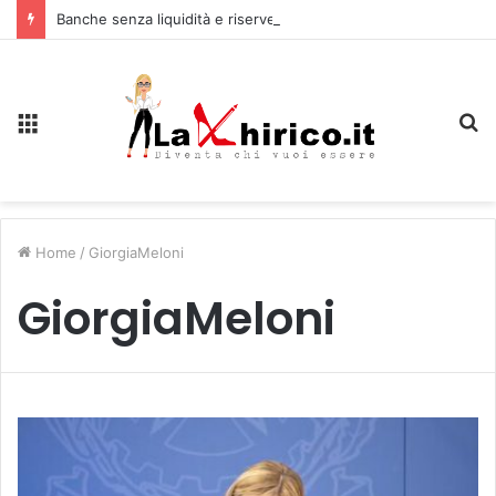
Banche senza liquidità e riserve Fmi inutilizzabili: la crisi dell’economia russa
Menu
C
Home
/
GiorgiaMeloni
GiorgiaMeloni