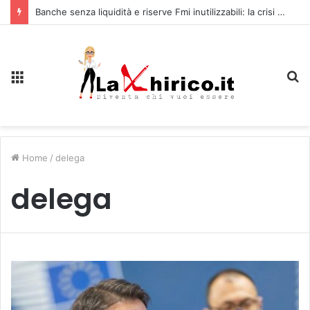
Banche senza liquidità e riserve Fmi inutilizzabili: la crisi dell’economia russa
Menu
C
Home
/
delega
delega