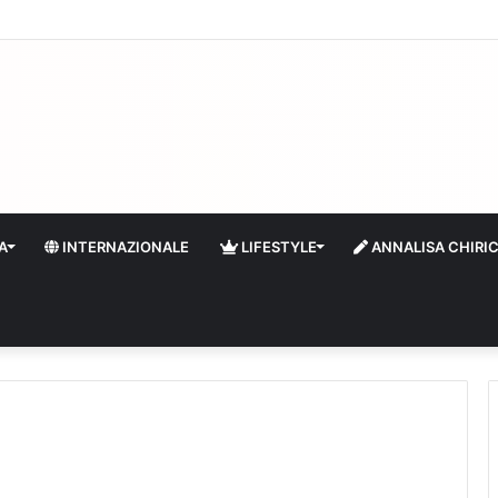
 il turismo a Firenze: una prima ripresa solo a settembre
A
INTERNAZIONALE
LIFESTYLE
ANNALISA CHIRI