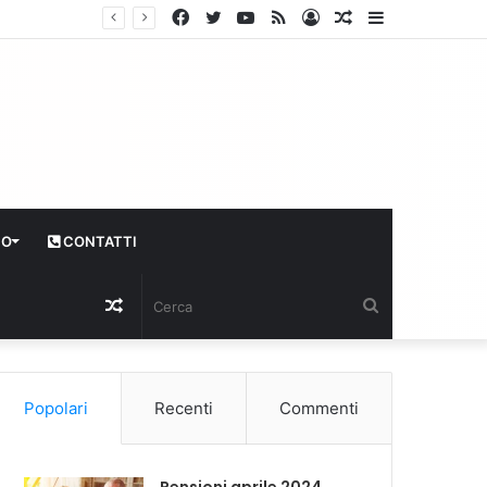
Facebook
Twitter
YouTube
RSS
Log
Articolo
Sidebar
In
casuale
CO
CONTATTI
Articolo
Cerca
casuale
Popolari
Recenti
Commenti