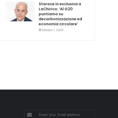
Starace in esclusiva a
LaChirico: ‘Al G20
puntiamo su
decarbonizzazione ed
economia circolare’
Ottobre 1, 2020
Enter
your