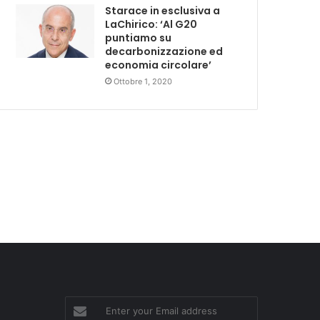
Starace in esclusiva a
LaChirico: ‘Al G20
puntiamo su
decarbonizzazione ed
economia circolare’
Ottobre 1, 2020
Enter
your