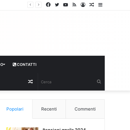
Facebook
Twitter
YouTube
RSS
Log
Articolo
Sidebar
In
casuale
CO
CONTATTI
Articolo
Cerca
casuale
Popolari
Recenti
Commenti