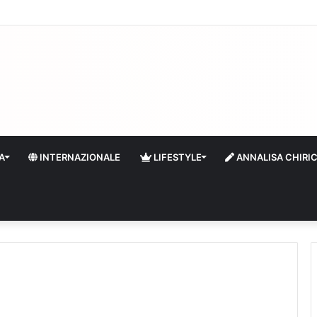
 di boa: sempre più stranieri in Riviera
A
INTERNAZIONALE
LIFESTYLE
ANNALISA CHIRI