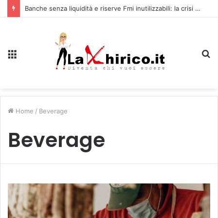
Banche senza liquidità e riserve Fmi inutilizzabili: la crisi dell’economia russa
Menu
C
Home
/
Beverage
Beverage