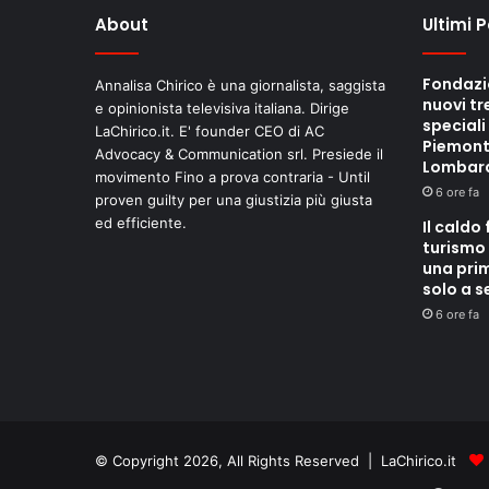
About
Ultimi 
Fondazi
Annalisa Chirico è una giornalista, saggista
nuovi tr
e opinionista televisiva italiana. Dirige
speciali
LaChirico.it. E' founder CEO di AC
Piemont
Advocacy & Communication srl. Presiede il
Lombar
movimento Fino a prova contraria - Until
6 ore fa
proven guilty per una giustizia più giusta
ed efficiente.
Il caldo 
turismo 
una pri
solo a 
6 ore fa
© Copyright 2026, All Rights Reserved | LaChirico.it