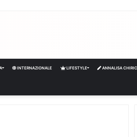
 il turismo a Firenze: una prima ripresa solo a settembre
A
INTERNAZIONALE
LIFESTYLE
ANNALISA CHIRI