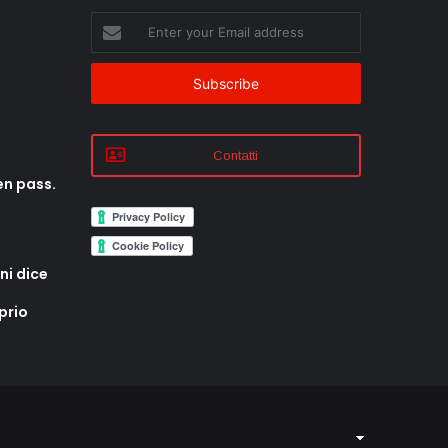
Enter
your
Email
address
Contatti
en pass.
ni dice
prio