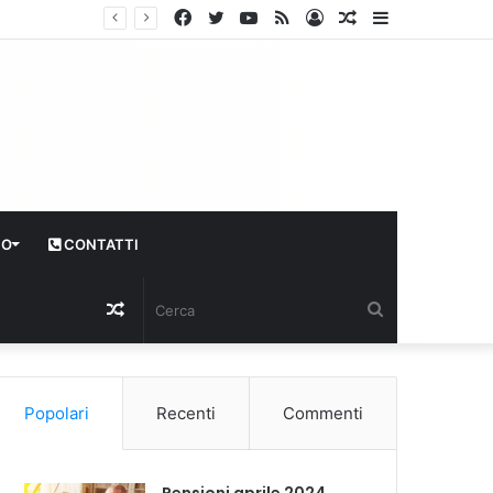
Facebook
Twitter
YouTube
RSS
Log
Articolo
Sidebar
In
casuale
CO
CONTATTI
Articolo
Cerca
casuale
Popolari
Recenti
Commenti