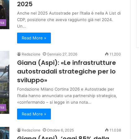
2025
Anche nel 2025 Autostrade per l’Italia è nella A List di
CDP, posizione che aveva raggiunto già nel 2024.
mia
Un…
Read More »
Redazione
Gennaio 27, 2026
11.200
Giana (Aspi): «Le infrastrutture
autostradali strategiche per lo
sviluppo»
Fondazione Milano Cortina 2026 e Autostrade per
l’Italia hanno annunciato una partnership strategica,
«confermando – si legge in una nota…
mia
Read More »
Redazione
Ottobre 6, 2025
11.038
Giana (Aspi), ‘oggi 85% della