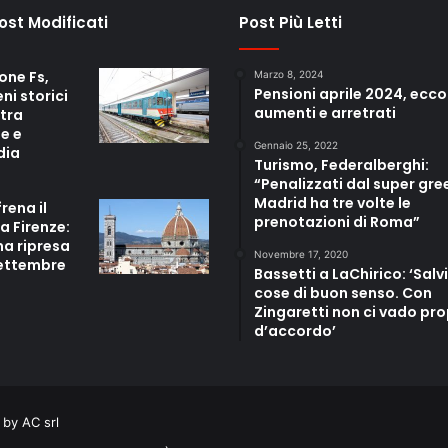
Post Modificati
Post Più Letti
one Fs,
Marzo 8, 2024
Pensioni aprile 2024, ecco
eni storici
aumenti e arretrati
 tra
e e
Gennaio 25, 2022
dia
Turismo, Federalberghi:
“Penalizzati dal super gre
Madrid ha tre volte le
frena il
prenotazioni di Roma”
a Firenze:
ma ripresa
Novembre 17, 2020
settembre
Bassetti a LaChirico: ‘Salvi
cose di buon senso. Con
Zingaretti non ci vado pro
d’accordo’
by AC srl