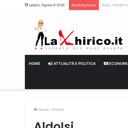
Banche senza li
sabato, Agosto 8 2026
Breaking News
HOME
ATTUALITÀ E POLITICA
ECONOMI
Home
/
AldoIsi
AldoIsi