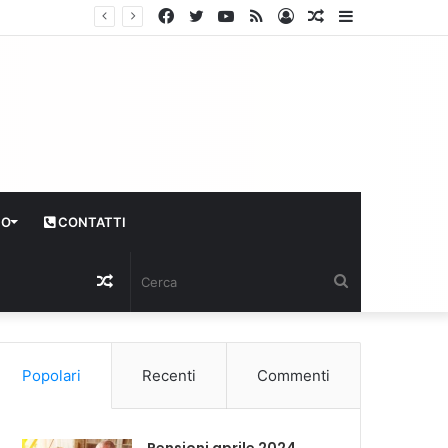
Facebook
Twitter
YouTube
RSS
Log
Articolo
Sidebar
In
casuale
CO
CONTATTI
Articolo
Cerca
casuale
Popolari
Recenti
Commenti