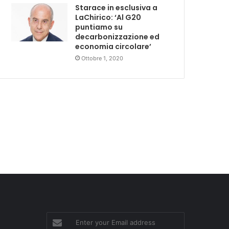
Starace in esclusiva a
LaChirico: ‘Al G20
puntiamo su
decarbonizzazione ed
economia circolare’
Ottobre 1, 2020
Enter
your