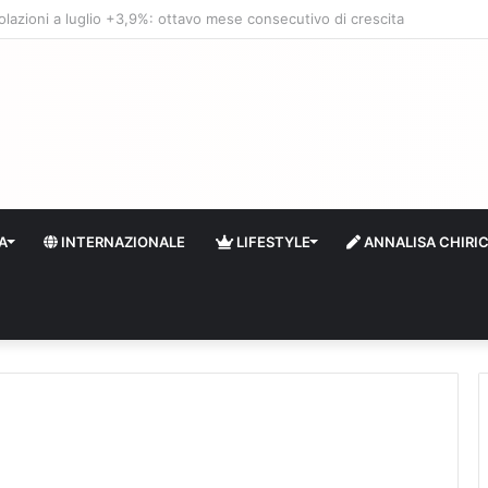
quidità e riserve Fmi inutilizzabili: la crisi dell’economia russa
A
INTERNAZIONALE
LIFESTYLE
ANNALISA CHIRI