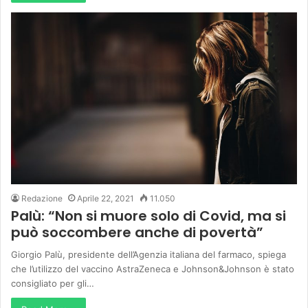
Redazione
Aprile 22, 2021
11.050
Palù: “Non si muore solo di Covid, ma si
può soccombere anche di povertà”
Giorgio Palù, presidente dell’Agenzia italiana del farmaco, spiega
che l’utilizzo del vaccino AstraZeneca e Johnson&Johnson è stato
consigliato per gli…