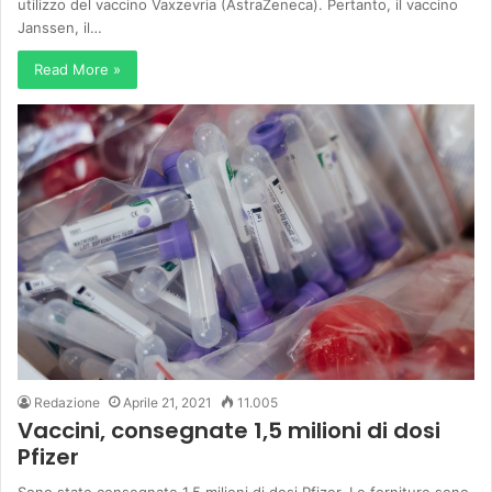
utilizzo del vaccino Vaxzevria (AstraZeneca). Pertanto, il vaccino
Janssen, il…
Read More »
Redazione
Aprile 21, 2021
11.005
Vaccini, consegnate 1,5 milioni di dosi
Pfizer
Sono state consegnate 1,5 milioni di dosi Pfizer. Le forniture sono