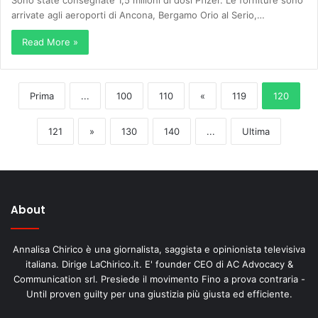
arrivate agli aeroporti di Ancona, Bergamo Orio al Serio,…
Read More »
Prima
...
100
110
«
119
120
121
»
130
140
...
Ultima
About
Annalisa Chirico è una giornalista, saggista e opinionista televisiva
italiana. Dirige LaChirico.it. E' founder CEO di AC Advocacy &
Communication srl. Presiede il movimento Fino a prova contraria -
Until proven guilty per una giustizia più giusta ed efficiente.