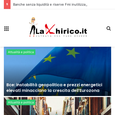
Banche senza liquidità e riserve Fmi inutilizzabili: la crisi dell’economia russa
Menu
C
Attualità e politica
Bce: instabilità geopolitica e prezzi energetici
elevati minacciano la crescita dell’Eurozona
Attualità e politica