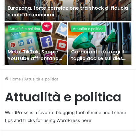
Eurozona, forte correlazione tra shock di fiducia
e calo dei consumi
Attualità e politica
Attualità e politica
Meta, TikTok, Snap e
Carburanti: da oggi il
YouTube affrontano
taglio accise sul diesel,
una nuova causa
ecco cosa sta
legale negli Stati Uniti
succedendo
Home
/
Attualità e politica
Attualità e politica
WordPress is a favorite blogging tool of mine and I share
tips and tricks for using WordPress here.