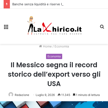
Banche senza liquidità e riserve Fmi inutilizzabili: la crisi dell’economia russa
Menu
C
Home
/
Economia
Economia
Il Messico segna il record
storico dell’export verso gli
USA
Redazione
Luglio 9, 2026
11.345
1 minuto di lettura