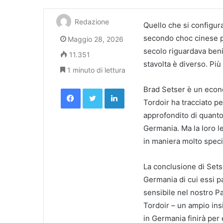
Redazione
Quello che si configur
secondo choc cinese per
Maggio 28, 2026
secolo riguardava beni 
11.351
stavolta è diverso. Più
1 minuto di lettura
Facebook
Twitter
LinkedIn
Brad Setser è un econ
Tordoir ha tracciato p
approfondito di quanto 
Germania. Ma la loro le
in maniera molto specific
La conclusione di Setse
Germania di cui essi p
sensibile nel nostro P
Tordoir – un ampio insi
in Germania finirà per