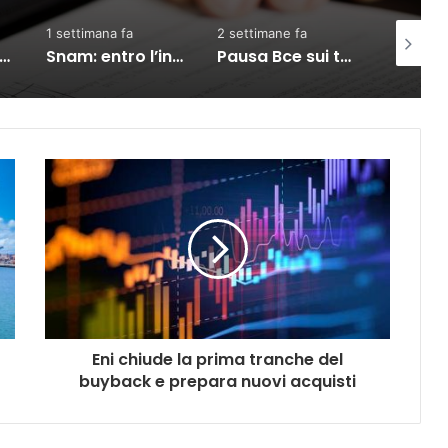
2 settimane fa
4 giorni fa
5 giorni f
Snam: entro l’inverno le scorte di gas saliranno al 90%
Pausa Bce sui tassi ma effetto Hormuz spinge per rialzo a settembre
Terna: Jefferies conferma “Hold” e alza il target price a 10,90 euro
Eni chiude la prima tranche del
buyback e prepara nuovi acquisti