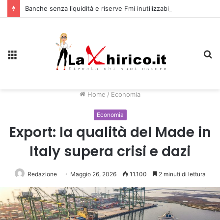
Banche senza liquidità e riserve Fmi inutilizzabili: la crisi dell’economia russa
Menu
C
Home
/
Economia
Economia
Export: la qualità del Made in
Italy supera crisi e dazi
Redazione
Maggio 26, 2026
11.100
2 minuti di lettura