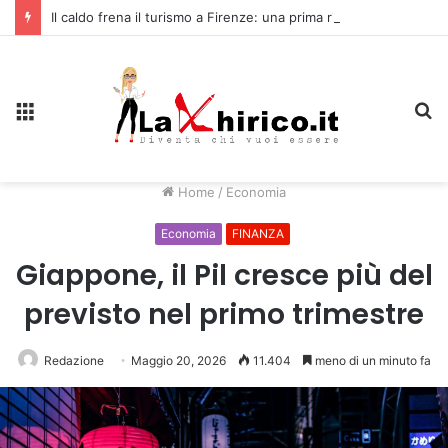
Il caldo frena il turismo a Firenze: una prima ripresa solo a settembre
Menu
C
Home
/
Economia
Economia
FINANZA
Giappone, il Pil cresce più del
previsto nel primo trimestre
Redazione
Maggio 20, 2026
11.404
meno di un minuto fa