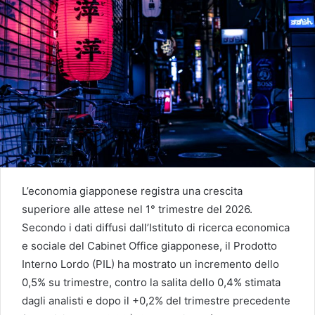
L’economia giapponese registra una crescita
superiore alle attese nel 1° trimestre del 2026.
Secondo i dati diffusi dall’Istituto di ricerca economica
e sociale del Cabinet Office giapponese, il Prodotto
Interno Lordo (PIL) ha mostrato un incremento dello
0,5% su trimestre, contro la salita dello 0,4% stimata
dagli analisti e dopo il +0,2% del trimestre precedente