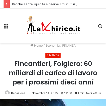
Banche senza liquidità e riserve Fmi inutilizzabili: la crisi dell’economia russa
Menu
C
Home
/
Economia
/
FINANZA
FINANZA
Fincantieri, Folgiero: 60
miliardi di carico di lavoro
per i prossimi dieci anni
Redazione
Novembre 14, 2025
11.156
1 minuto di lettura