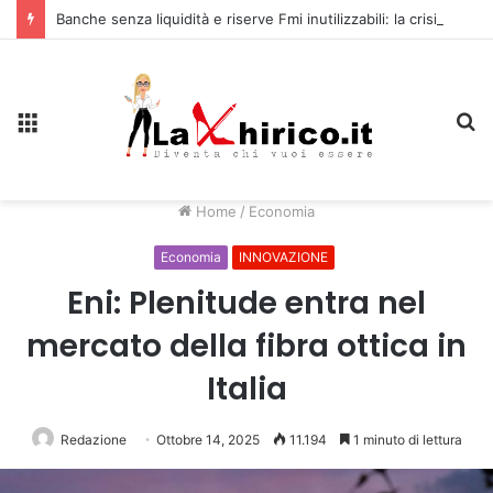
Banche senza liquidità e riserve Fmi inutilizzabili: la crisi dell’economia russa
Menu
C
Home
/
Economia
Economia
INNOVAZIONE
Eni: Plenitude entra nel
mercato della fibra ottica in
Italia
Redazione
Ottobre 14, 2025
11.194
1 minuto di lettura