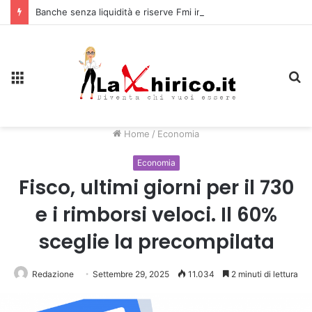
Banche senza liquidità e riserve Fmi inutilizzabili: la crisi dell’economia russa
Menu
C
Home
/
Economia
Economia
Fisco, ultimi giorni per il 730
e i rimborsi veloci. Il 60%
sceglie la precompilata
Redazione
Settembre 29, 2025
11.034
2 minuti di lettura