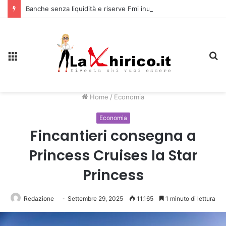
Banche senza liquidità e riserve Fmi inutilizzabili: la crisi dell’economia russa
Menu
C
Home
/
Economia
Economia
Fincantieri consegna a
Princess Cruises la Star
Princess
Redazione
Settembre 29, 2025
11.165
1 minuto di lettura