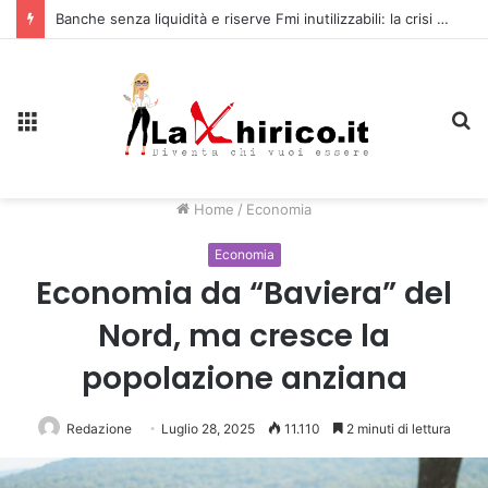
Banche senza liquidità e riserve Fmi inutilizzabili: la crisi dell’economia russa
Menu
C
Home
/
Economia
Economia
Economia da “Baviera” del
Nord, ma cresce la
popolazione anziana
Redazione
Luglio 28, 2025
11.110
2 minuti di lettura