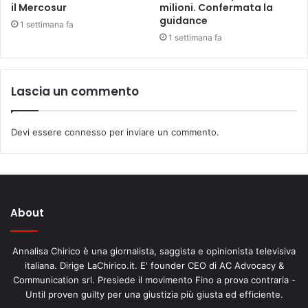
il Mercosur
milioni. Confermata la
guidance
1 settimana fa
1 settimana fa
Lascia un commento
Devi essere
connesso
per inviare un commento.
About
Annalisa Chirico è una giornalista, saggista e opinionista televisiva
italiana. Dirige LaChirico.it. E' founder CEO di AC Advocacy &
Communication srl. Presiede il movimento Fino a prova contraria -
Until proven guilty per una giustizia più giusta ed efficiente.