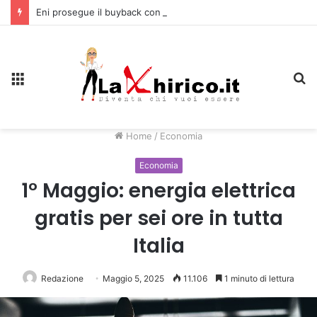
Eni prosegue il buyback con acquisti per quasi 115 milioni di euro
Menu
C
Home
/
Economia
Economia
1° Maggio: energia elettrica
gratis per sei ore in tutta
Italia
Redazione
Maggio 5, 2025
11.106
1 minuto di lettura