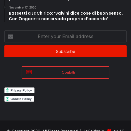
Novembre 17, 2020
Bassetti a LaChirico: ‘Salvini dice cose di buon senso.
Con Zingaretti non ci vado proprio d’accordo’
Enter
your
Email
address
Contatti
© Copyright 2026, All Rights Reserved | LaChirico.it
by AC