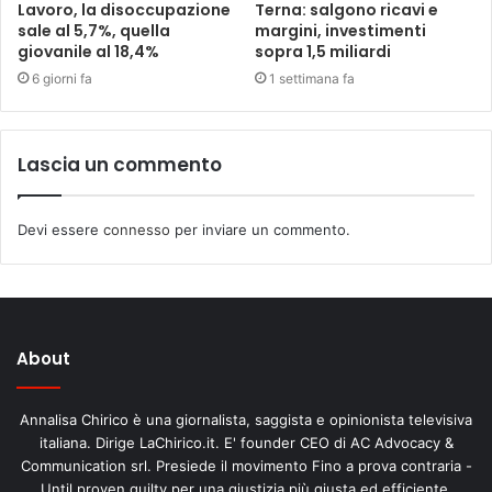
Lavoro, la disoccupazione
Terna: salgono ricavi e
sale al 5,7%, quella
margini, investimenti
giovanile al 18,4%
sopra 1,5 miliardi
6 giorni fa
1 settimana fa
Lascia un commento
Devi essere
connesso
per inviare un commento.
About
Annalisa Chirico è una giornalista, saggista e opinionista televisiva
italiana. Dirige LaChirico.it. E' founder CEO di AC Advocacy &
Communication srl. Presiede il movimento Fino a prova contraria -
Until proven guilty per una giustizia più giusta ed efficiente.