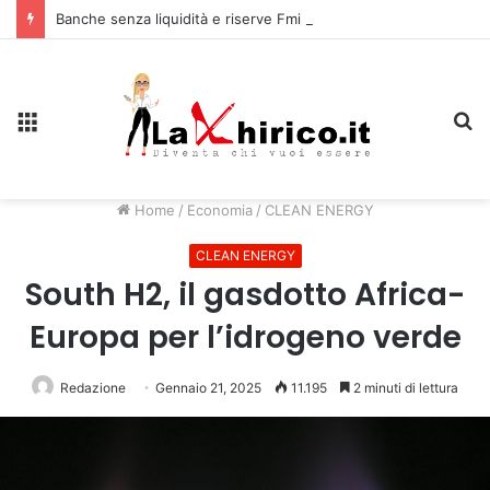
Banche senza liquidità e riserve Fmi inutilizzabili: la crisi dell’economia russa
Menu
C
Home
/
Economia
/
CLEAN ENERGY
CLEAN ENERGY
South H2, il gasdotto Africa-
Europa per l’idrogeno verde
Redazione
Gennaio 21, 2025
11.195
2 minuti di lettura