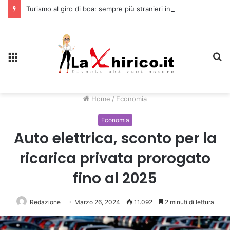
Turismo al giro di boa: sempre più stranieri in Riviera
Menu
C
Home
/
Economia
Economia
Auto elettrica, sconto per la
ricarica privata prorogato
fino al 2025
Redazione
Marzo 26, 2024
11.092
2 minuti di lettura