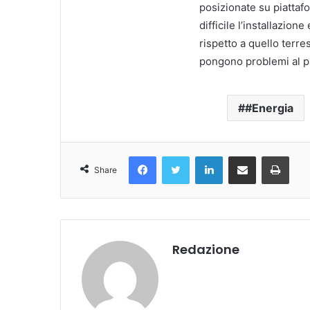
posizionate su piattafo
difficile l’installazion
rispetto a quello terres
pongono problemi al p
#Energia
Facebook
Twitter
LinkedIn
Condividi Via Email
Stampa
Share
Redazione