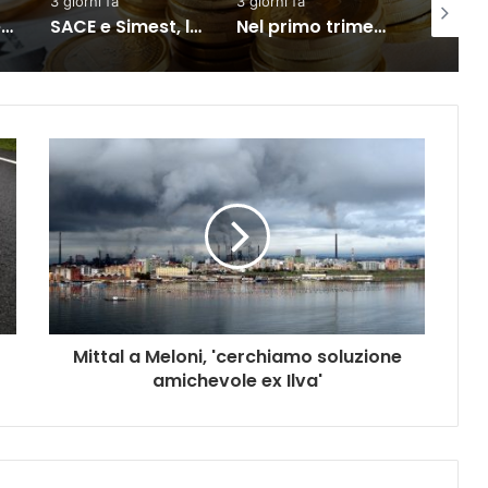
3 giorni fa
3 ore fa
2 giorn
SACE e Simest, la collaborazione per l’export dà risultati positivi
Nel primo trimestre assunzioni nelle Marche solo per il lavoro intermittente
Istat, produzione industriale in calo dell’1% a giugno
Mittal a Meloni, 'cerchiamo soluzione
amichevole ex Ilva'