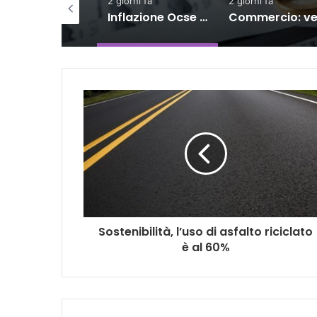
2 giorni fa
2 giorni fa
3 giorni fa
Inflazione Ocse cala al 4,2% a giugno, Italia giù al 3%
Commercio: vendite in lieve calo ma semestre in crescita
Sostenibilità, l’uso di asfalto riciclato
è al 60%