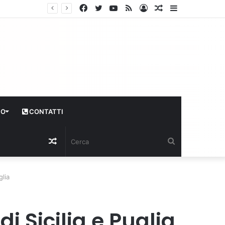
Facebook
Twitter
YouTube
RSS
Log
Articolo
Sidebar
In
casuale
CO
CONTATTI
Articolo
Cerca
casuale
glia
di Sicilia e Puglia