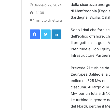
della sicurezza energet
Gennaio 22, 2024
di Manfredonia (Foggia)
11.139
Sardegna, Sicilia, Cala
1 minuto di lettura
Facebook
Twitter
LinkedIn
Sono i dati che fornisc
dell’eolico offshore, c
Il progetto al largo di
Plenitude e Cdp Equity
Infrastructure Partner
Prevede 21 turbine da 
L’europea Galileo e la
eolico da 525 Mw nel m
ciascuna. Al largo di 
Mw, per un totale di 1.
Le turbine in genere n
del Nord), perché il 