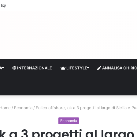
quidità e riserve Fmi inutilizzabili: la crisi dell’economia russa
A
INTERNAZIONALE
LIFESTYLE
ANNALISA CHIRI
Home
/
Economia
/
Eolico offshore, ok a 3 progetti al largo di Sicilia e Pu
Economia
k a 3 progetti al largo 