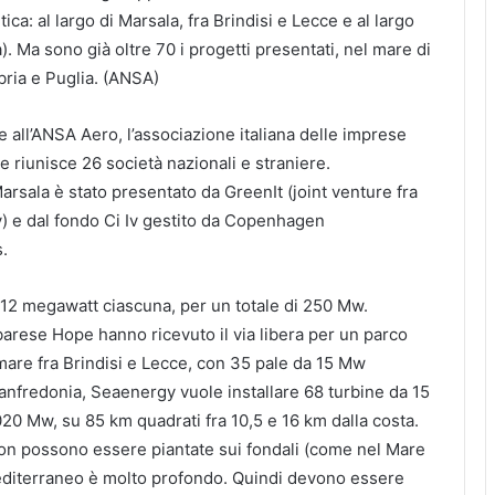
ica: al largo di Marsala, fra Brindisi e Lecce e al largo
. Ma sono già oltre 70 i progetti presentati, nel mare di
bria e Puglia. (ANSA)
e all’ANSA Aero, l’associazione italiana delle imprese
he riunisce 26 società nazionali e straniere.
 Marsala è stato presentato da GreenIt (joint venture fra
) e dal fondo Ci Iv gestito da Copenhagen
s.
12 megawatt ciascuna, per un totale di 250 Mw.
 barese Hope hanno ricevuto il via libera per un parco
are fra Brindisi e Lecce, con 35 pale da 15 Mw
Manfredonia, Seaenergy vuole installare 68 turbine da 15
020 Mw, su 85 km quadrati fra 10,5 e 16 km dalla costa.
on possono essere piantate sui fondali (come nel Mare
Mediterraneo è molto profondo. Quindi devono essere