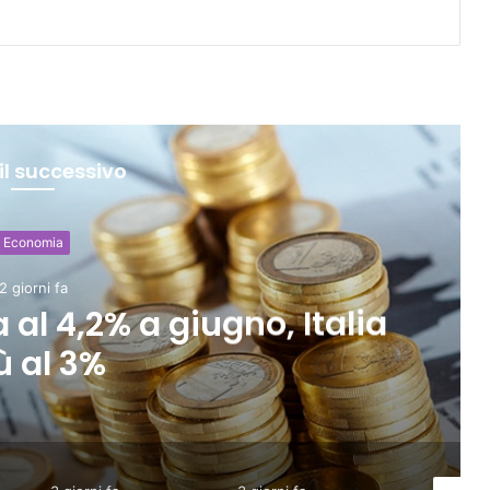
il successivo
Economia
2 giorni fa
: vendite in lieve calo ma
mestre in crescita