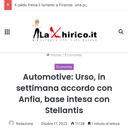
Il caldo frena il turismo a Firenze: una prima ripresa solo a settembre
Menu
C
Home
/
Economia
Economia
Automotive: Urso, in
settimana accordo con
Anfia, base intesa con
Stellantis
Redazione
Ottobre 17, 2023
11.128
1 minuto di lettura