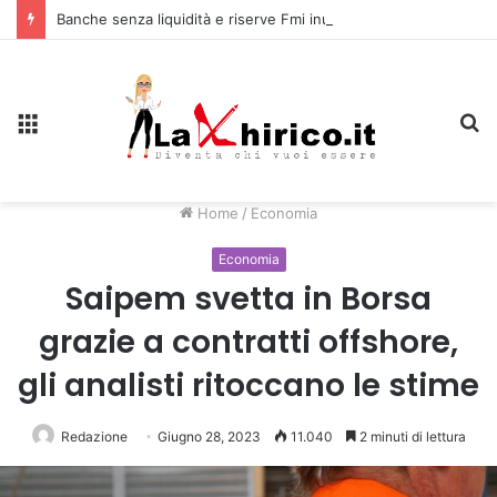
Banche senza liquidità e riserve Fmi inutilizzabili: la crisi dell’economia russa
Menu
C
Home
/
Economia
Economia
Saipem svetta in Borsa
grazie a contratti offshore,
gli analisti ritoccano le stime
Redazione
Giugno 28, 2023
11.040
2 minuti di lettura