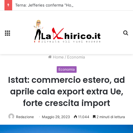
Terna: Jefferies conferma “Hold” e alza il target price a 10,90 euro
Menu
C
Home
/
Economia
Economia
Istat: commercio estero, ad
aprile cala export extra Ue,
forte crescita import
Redazione
Maggio 29, 2023
11.044
2 minuti di lettura