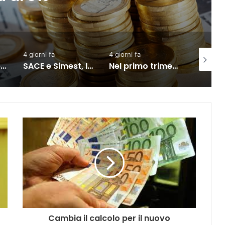
4 giorni fa
1 giorno fa
3 giorni
SACE e Simest, la collaborazione per l’export dà risultati positivi
Nel primo trimestre assunzioni nelle Marche solo per il lavoro intermittente
Istat, produzione industriale in calo dell’1% a giugno
Cambia il calcolo per il nuovo