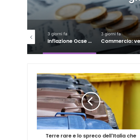
 giorni fa
3 giorni fa
4 giorni fa
Inflazione Ocse cala al 4,2% a giugno, Italia giù al 3%
Commercio: vendite in lieve calo ma semestre in crescita
Terre rare e lo spreco dell'Italia che