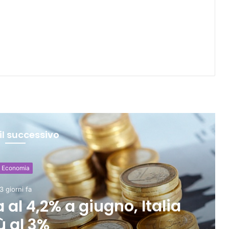
il successivo
Economia
3 giorni fa
vendite in lieve calo ma
stre in crescita