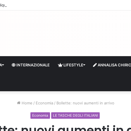
quidità e riserve Fmi inutilizzabili: la crisi dell’economia russa
A
INTERNAZIONALE
LIFESTYLE
ANNALISA CHIRI
Home
/
Economia
/
Bollette: nuovi aumenti in arrivo
Economia
LE TASCHE DEGLI ITALIANI
tte: nuovi aumenti in 