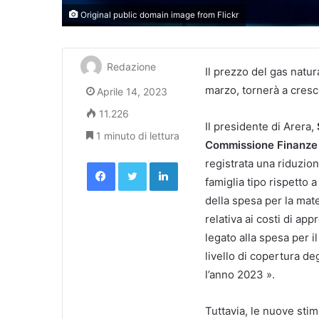
Original public domain image from Flickr
Redazione
Il prezzo del gas natur
marzo, tornerà a cresc
Aprile 14, 2023
11.226
Il presidente di Arera,
1 minuto di lettura
Commissione Finanze
Facebook
Twitter
LinkedIn
registrata una riduzion
famiglia tipo rispetto
della spesa per la mat
relativa ai costi di a
legato alla spesa per i
livello di copertura de
l’anno 2023 ».
Tuttavia, le nuove stim