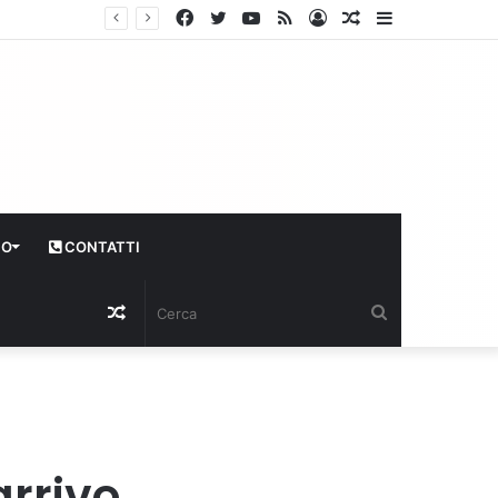
Facebook
Twitter
YouTube
RSS
Log
Articolo
Sidebar
In
casuale
CO
CONTATTI
Articolo
Cerca
casuale
arrivo