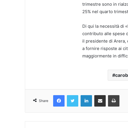
trimestre sono in rialz
25% nel quarto trimest
Di qui la necessità di «
contributo alle spese 
il presidente di Arera,
a fornire risposte ai c
maggiormente in diffic
carob
Facebook
Twitter
LinkedIn
Condividi Via Email
Stampa
Share