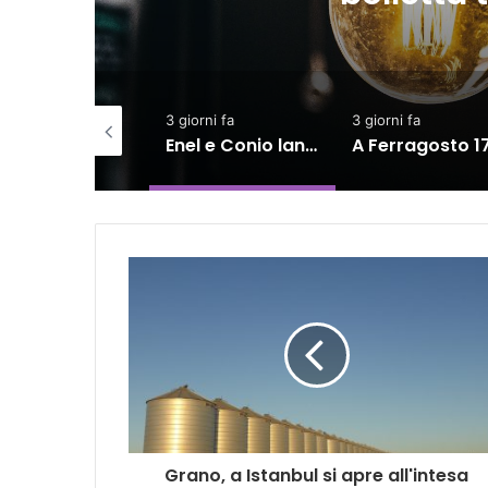
ni fa
3 giorni fa
3 giorni fa
Nel primo trimestre assunzioni nelle Marche solo per il lavoro intermittente
Enel e Conio lanciano ebitts: rinnovabili in bolletta tramite token
A Ferragosto 17,5 milioni di turisti, spesa diretta superiore a 9 miliardi
Grano, a Istanbul si apre all'intesa