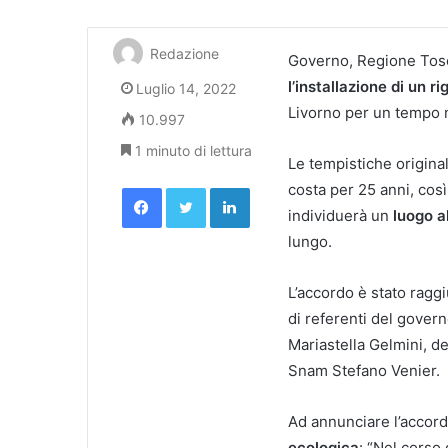
Redazione
Governo, Regione Tos
l’installazione di un r
Luglio 14, 2022
Livorno per un tempo n
10.997
1 minuto di lettura
Le tempistiche origina
Facebook
Twitter
LinkedIn
costa per 25 anni, cos
individuerà un
luogo a
lungo.
L’accordo è stato ragg
di referenti del govern
Mariastella Gelmini, d
Snam Stefano Venier.
Ad annunciare l’accordo
ecologica
: “Nel corso 