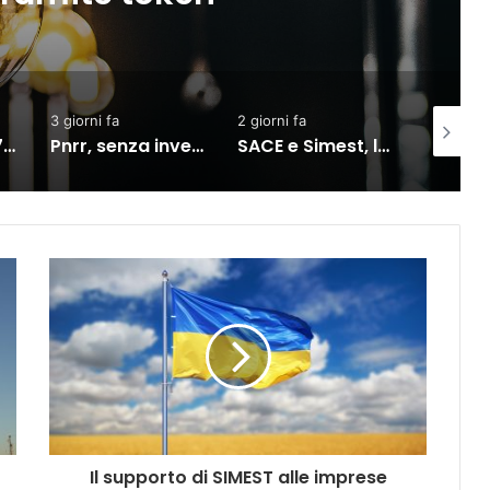
3 giorni fa
2 giorni fa
2 giorni fa
Pnrr, senza investimenti al Sud nel 2027 la crescita si dimezzerà
SACE e Simest, la collaborazione per l’export dà risultati positivi
Il supporto di SIMEST alle imprese