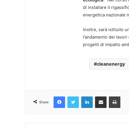
di installare il rigassi
energetica nazionale ne
Inoltre, sarà istituito 
l’andamento dei lavori 
progetti di impatto am
cleanenergy
Facebook
Twitter
LinkedIn
Condividi Via Email
Stampa
Share