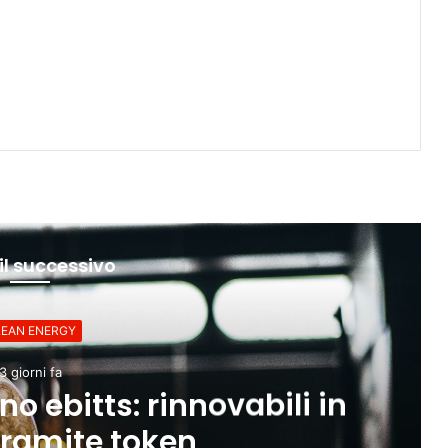
il successivo
Y
tts: rinnovabili in
A
ite token