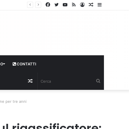
Facebook
Twitter
YouTube
RSS
Log
Articolo
Sidebar
In
casuale
CO
CONTATTI
Articolo
Cerca
casuale
ne per tre anni
 rigassificatore: