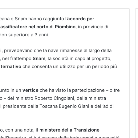
cana e Snam hanno raggiunto
l’accordo per
igassificatore nel porto di Piombino
, in provincia di
on superiore a 3 anni.
li, prevedevano che la nave rimanesse al largo della
ì, nel frattempo
Snam
, la società in capo al progetto,
lternativo
che consenta un utilizzo per un periodo più
iunto in un
vertice
che ha visto la partecipazione – oltre
o – del ministro Roberto Cingolani, della ministra
el presidente della Toscana Eugenio Giani e dell’ad di
, con una nota, il
ministero della Transizione
dell’incontro, si è discusso della inderogabile necessità