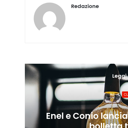
Redazione
Leggi 
CLEAN ENERG
3 giorni fa
Enel e Conio lanciano ebi
bolletta tram