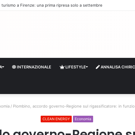
l buyback con acquisti per quasi 115 milioni di euro
A
INTERNAZIONALE
LIFESTYLE
ANNALISA CHIRI
nomia
/
Piombino, accordo governo-Regione sul rigassificatore: in funzio
CLEAN ENERGY
Economia
o governo-Regione sul