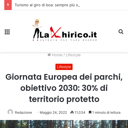
Turismo al giro di boa: sempre più stranieri in Riviera
Menu
C
Home
/
Lifestyle
Lifestyle
Giornata Europea dei parchi,
obiettivo 2030: 30% di
territorio protetto
Redazione
Maggio 24, 2022
11.034
1 minuto di lettura