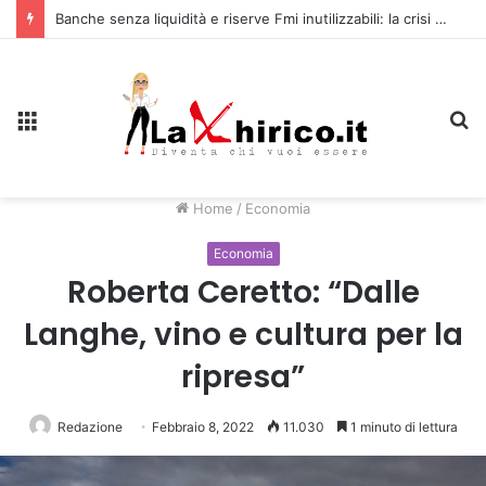
Banche senza liquidità e riserve Fmi inutilizzabili: la crisi dell’economia russa
Menu
C
Home
/
Economia
Economia
Roberta Ceretto: “Dalle
Langhe, vino e cultura per la
ripresa”
Redazione
Febbraio 8, 2022
11.030
1 minuto di lettura