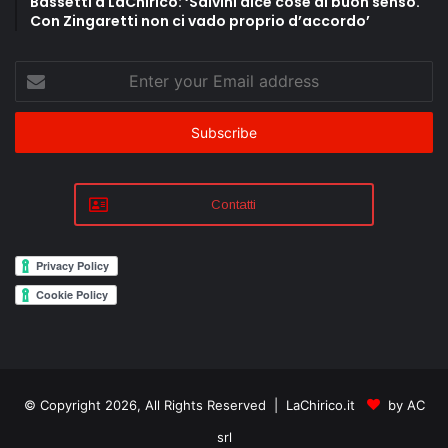
Bassetti a LaChirico: ‘Salvini dice cose di buon senso.
Con Zingaretti non ci vado proprio d’accordo’
Enter
your
Email
address
Contatti
© Copyright 2026, All Rights Reserved | LaChirico.it
by AC
srl