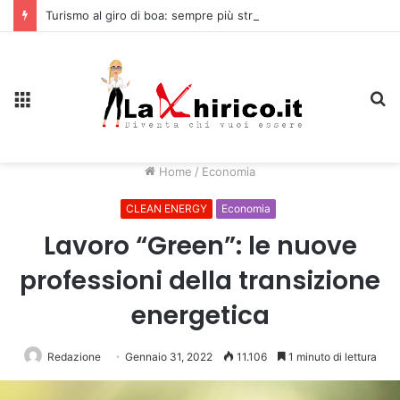
Turismo al giro di boa: sempre più stranieri in Riviera
Menu
C
Home
/
Economia
CLEAN ENERGY
Economia
Lavoro “Green”: le nuove
professioni della transizione
energetica
Redazione
Gennaio 31, 2022
11.106
1 minuto di lettura