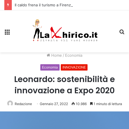
Il caldo frena il turismo a Firenze: una prima ripresa solo a settembre
Menu
C
Home
/
Economia
Economia
INNOVAZIONE
Leonardo: sostenibilità e
innovazione a Expo 2020
Redazione
Gennaio 27, 2022
10.986
1 minuto di lettura