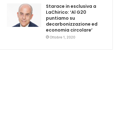
Starace in esclusiva a
LaChirico: ‘Al G20
puntiamo su
decarbonizzazione ed
economia circolare’
Ottobre 1, 2020
Economia
3 giorni fa
SACE e Simest, la collaboraz
dà risultati pos