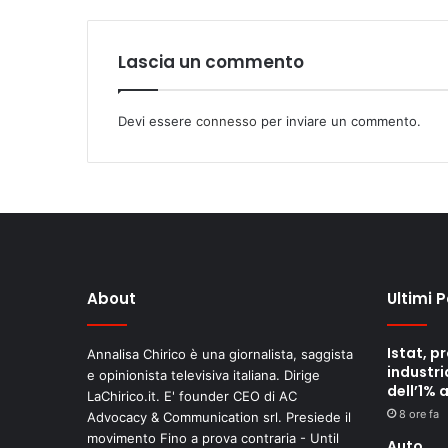
Lascia un commento
Devi essere
connesso
per inviare un commento.
About
Ultimi 
Istat, p
Annalisa Chirico è una giornalista, saggista
industri
e opinionista televisiva italiana. Dirige
dell’1% 
LaChirico.it. E' founder CEO di AC
8 ore fa
Advocacy & Communication srl. Presiede il
movimento Fino a prova contraria - Until
Auto,