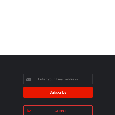
Enter
your
Email
address
Contatti