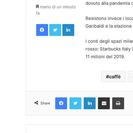
dovuto alla pandemia d
meno di un minuto
fa
Resistono invece i local
Facebook
Twitter
LinkedIn
Garibaldi e la stazione
I conti degli spazi mil
rosso: Starbucks Italy 
11 milioni del 2019.
caffè
Facebook
Twitter
LinkedIn
Condividi Via Email
Stampa
Share