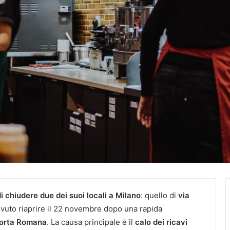
 chiudere due dei suoi locali a Milano
:
quello di
via
vuto riaprire il 22 novembre dopo una rapida
Porta Romana
. La causa principale è il
calo dei ricavi