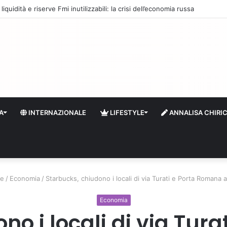
quidità e riserve Fmi inutilizzabili: la crisi dell’economia russa
A
INTERNAZIONALE
LIFESTYLE
ANNALISA CHIRI
e
/
Economia
/
Starbucks, chiudono i locali di via Turati e Porta Romana 
Economia
no i locali di via Tur