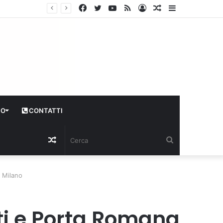
Facebook
Twitter
YouTube
RSS
Log
Articolo
Sidebar
In
casuale
CO
CONTATTI
Articolo
Cerca
casuale
a Milano
ati e Porta Romana