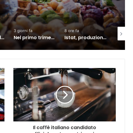
3 giorni fa
8 ore fa
2 giorni f
SACE e Simest, la collaborazione per l’export dà risultati positivi
Nel primo trimestre assunzioni nelle Marche solo per il lavoro intermittente
Istat, produzione industriale in calo dell’1% a giugno
Il caffè italiano candidato