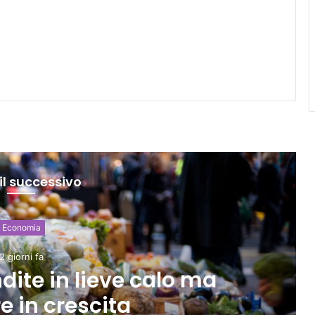
il successivo
Economia
2 giorni fa
ite in lieve calo ma
 in crescita