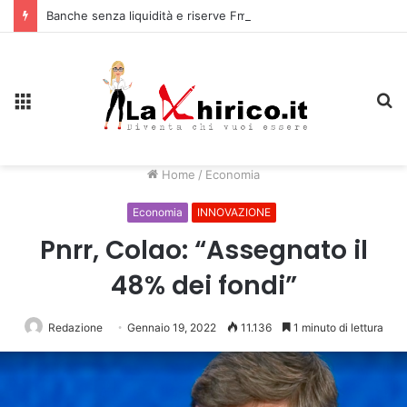
Banche senza liquidità e riserve Fmi inutilizzabili: la crisi dell’economia russa
Menu
C
Home
/
Economia
Economia
INNOVAZIONE
Pnrr, Colao: “Assegnato il
48% dei fondi”
Redazione
Gennaio 19, 2022
11.136
1 minuto di lettura