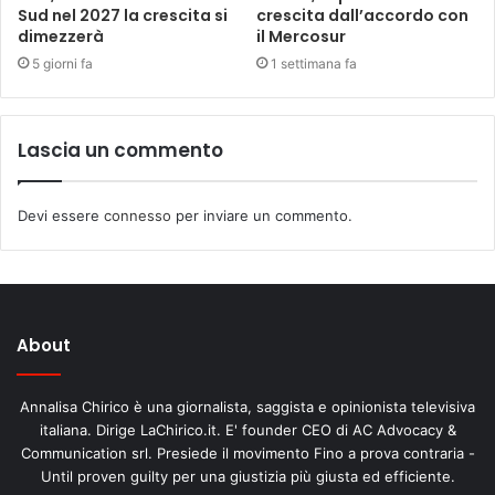
Sud nel 2027 la crescita si
crescita dall’accordo con
dimezzerà
il Mercosur
5 giorni fa
1 settimana fa
Lascia un commento
Devi essere
connesso
per inviare un commento.
About
Annalisa Chirico è una giornalista, saggista e opinionista televisiva
italiana. Dirige LaChirico.it. E' founder CEO di AC Advocacy &
Communication srl. Presiede il movimento Fino a prova contraria -
Until proven guilty per una giustizia più giusta ed efficiente.