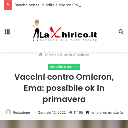
Banche senza liquidità e riserve Fmi inutilizzabili: la crisi dell’economia russa
Menu
C
Home
/
Attualità e politica
Attualità e politica
Vaccini contro Omicron,
Ema: possibile ok in
primavera
Redazione
Gennaio 12, 2022
11.195
meno di un minuto fa