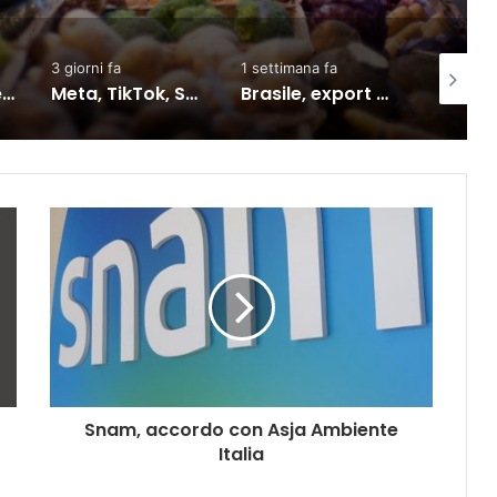
1 settimana fa
2 giorni fa
2 giorni f
affrontano una nuova causa legale negli Stati Uniti
Brasile, export verso l’Ue in crescita dall’accordo con il Mercosur
Inflazione Ocse cala al 4,2% a giugno, Italia giù al 3%
Snam, accordo con Asja Ambiente
Italia