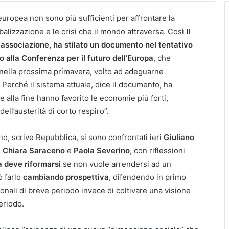
europea non sono più sufficienti per affrontare la
balizzazione e le crisi che il mondo attraversa. Così
Il
 associazione, ha stilato un documento nel tentativo
to alla Conferenza per il futuro dell’Europa
, che
i nella prossima primavera, volto ad adeguarne
. Perché il sistema attuale, dice il documento, ha
 alla fine hanno favorito le economie più forti,
ell’austerità di corto respiro”.
ino, scrive Repubblica, si sono confrontati ieri
Giuliano
,
Chiara Saraceno
e
Paola Severino
, con riflessioni
a deve riformarsi
se non vuole arrendersi ad un
ò farlo
cambiando prospettiva
, difendendo in primo
ionali di breve periodo invece di coltivare una visione
eriodo.