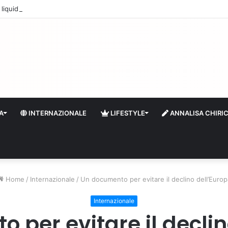
quidità e riserve Fmi inutilizzabili: la crisi dell’economia russa
A
INTERNAZIONALE
LIFESTYLE
ANNALISA CHIRI
Home
/
Internazionale
/
Un documento per evitare il declino dell’Europ
Internazionale
 per evitare il declin