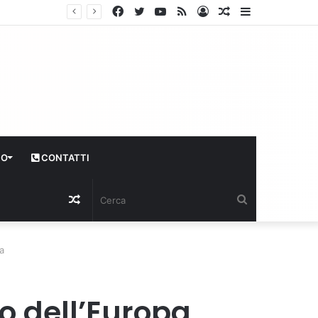
Facebook
Twitter
YouTube
RSS
Log
Articolo
Sidebar
In
casuale
CO
CONTATTI
Articolo
Cerca
casuale
a
o dell’Europa