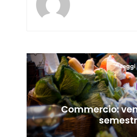
Leggi 
Attu
Eurozona, forte co
fiducia e c