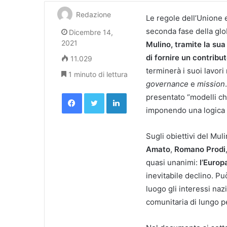
Redazione
Le regole dell’Unione 
seconda fase della glo
Dicembre 14,
2021
Mulino, tramite la sua
di fornire un contribu
11.029
terminerà i suoi lavor
1 minuto di lettura
governance
e
mission
Facebook
Twitter
LinkedIn
presentato “modelli che
imponendo una logica d
Sugli obiettivi del Mul
Amato
,
Romano Prodi
quasi unanimi:
l’Europ
inevitabile declino. Pu
luogo gli interessi naz
comunitaria di lungo p