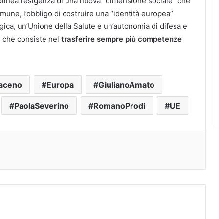
linea l’esigenza di una nuova “dimensione sociale” che
mune, l’obbligo di costruire una “identità europea”
ogica, un’Unione della Salute e un’autonomia di difesa e
o che consiste nel
trasferire sempre più competenze
aceno
Europa
GiulianoAmato
PaolaSeverino
RomanoProdi
UE