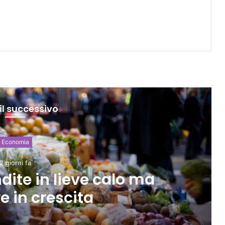
il successivo
alità e politica
3 giorni fa
rrelazione tra shock di
alo dei consumi