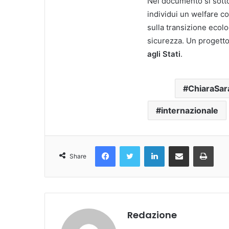
Nel documento si sotto
individui un welfare co
sulla transizione ecol
sicurezza. Un progett
agli Stati
.
ChiaraSar
internazionale
Facebook
Twitter
LinkedIn
Condividi Via Email
Stampa
Share
Redazione