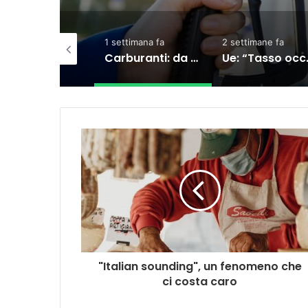
1 settimana fa
2 settimane fa
3 settima
nuova causa legale negli Stati Uniti
Carburanti: da oggi il taglio accise sul diesel, ecco cosa sta succedendo
Ue: “Tasso occupazione al 76,3%, ma indietro su formazione e povertà”
"Italian sounding", un fenomeno che
ci costa caro