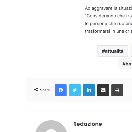
Ad aggravare la situaz
“Considerando che tra l
le persone che ruotano 
trasformarsi in una cri
attualità
ho
Facebook
Twitter
LinkedIn
Condividi Via Email
Stampa
Share
Redazione