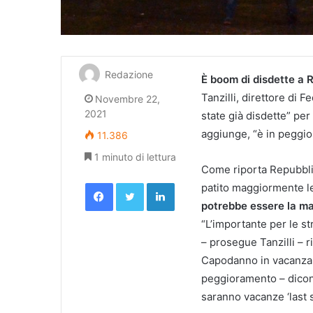
Redazione
È boom di disdette a 
Tanzilli, direttore di
Novembre 22,
2021
state già disdette” per 
aggiunge, “è in peggi
11.386
1 minuto di lettura
Come riporta Repubblic
Facebook
Twitter
LinkedIn
patito maggiormente l
potrebbe essere la ma
“L’importante per le st
– prosegue Tanzilli –
Capodanno in vacanza de
peggioramento – dicon
saranno vacanze ‘last 