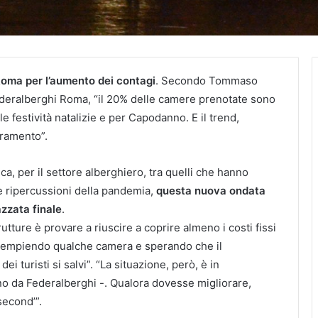
Roma per l’aumento dei contagi
. Secondo Tommaso
 Federalberghi Roma, “il 20% delle camere prenotate sono
le festività natalizie e per Capodanno. E il trend,
oramento”.
a, per il settore alberghiero, tra quelli che hanno
e ripercussioni della pandemia,
questa nuova ondata
zzata finale
.
rutture è provare a riuscire a coprire almeno i costi fissi
 riempiendo qualche camera e sperando che il
i turisti si salvi”. “La situazione, però, è in
o da Federalberghi -. Qualora dovesse migliorare,
second’”.