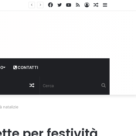
Facebook
Twitter
YouTube
RSS
Log
Articolo
Sidebar
In
casuale
CO
CONTATTI
Articolo
Cerca
casuale
 natalizie
te per festività