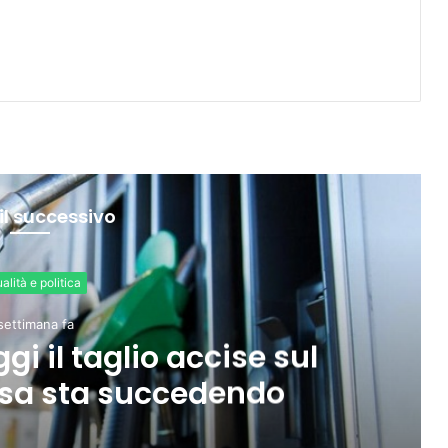
il successivo
Economia
2 settimane fa
Ue: “Tasso occupazione al
indietro su formazione e