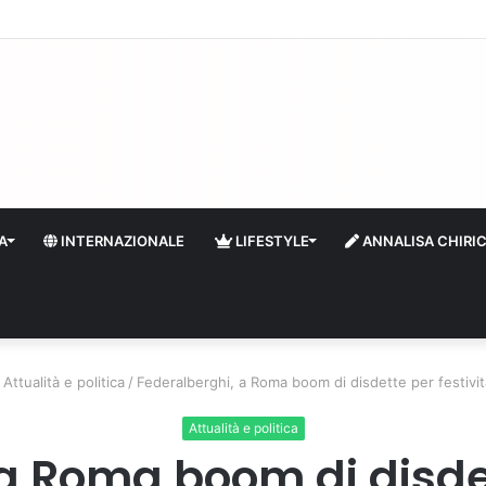
quidità e riserve Fmi inutilizzabili: la crisi dell’economia russa
A
INTERNAZIONALE
LIFESTYLE
ANNALISA CHIRI
Attualità e politica
/
Federalberghi, a Roma boom di disdette per festività
Attualità e politica
a Roma boom di disdet