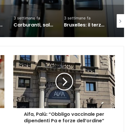
ne fa
3 settimane fa
3 giorni fa
Carburanti, salgono prezzi: diesel self vola oltre i 2 euro al litro
Bruxelles: il terzo Consiglio sul commercio Ue-India, partnership rafforzata
Meta, TikTok, Snap e YouTube affrontano una nuova causa legale negli Stati Uniti
Aifa, Palù: “Obbligo vaccinale per
dipendenti Pa e forze dell’ordine”