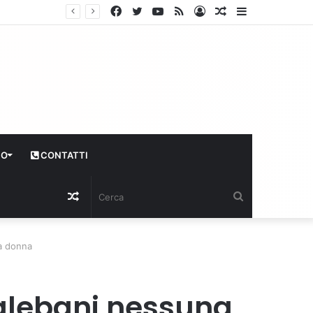
Facebook
Twitter
YouTube
RSS
Log
Articolo
Sidebar
In
casuale
CO
CONTATTI
Articolo
Cerca
casuale
a donna
talebani nessuna