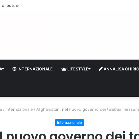
 di boa: sempre più stranieri in Riviera
A
INTERNAZIONALE
LIFESTYLE
ANNALISA CHIRI
e
/
Internazionale
/
Afghanistan, nel nuovo governo dei talebani nessun
Internazionale
l nuovo governo dei 