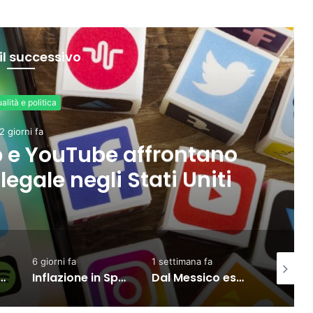
il successivo
Internazionale
6 giorni fa
ort verso l’Ue in crescita
ordo con il Mercosur
1 settimana fa
2 giorni fa
2 giorni
Inflazione in Spagna in rialzo al 3,5% a luglio per carburanti ed elettricità
Dal Messico esportazioni record, crescita del 24,6% nel semestre
Eurozona, forte correlazione tra shock di fiducia e calo dei consumi