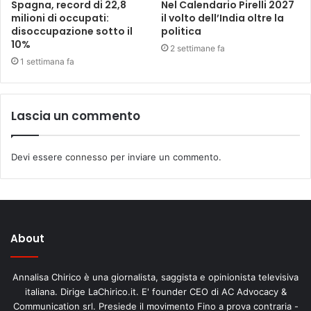
Spagna, record di 22,8
Nel Calendario Pirelli 2027
milioni di occupati:
il volto dell’India oltre la
disoccupazione sotto il
politica
10%
2 settimane fa
1 settimana fa
Lascia un commento
Devi essere
connesso
per inviare un commento.
About
Annalisa Chirico è una giornalista, saggista e opinionista televisiva
italiana. Dirige LaChirico.it. E' founder CEO di AC Advocacy &
Communication srl. Presiede il movimento Fino a prova contraria -