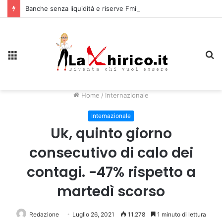
Banche senza liquidità e riserve Fmi inutilizzabili: la crisi dell’economia russa
Menu
C
Home
/
Internazionale
Internazionale
Uk, quinto giorno
consecutivo di calo dei
contagi. -47% rispetto a
martedì scorso
Redazione
Luglio 26, 2021
11.278
1 minuto di lettura