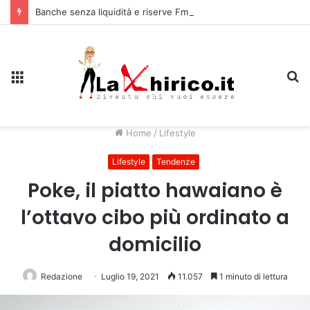
Banche senza liquidità e riserve Fmi inutilizzabili: la crisi dell’economia russa
Menu
C
Home
/
Lifestyle
Lifestyle
Tendenze
Poke, il piatto hawaiano è
l’ottavo cibo più ordinato a
domicilio
Redazione
Luglio 19, 2021
11.057
1 minuto di lettura