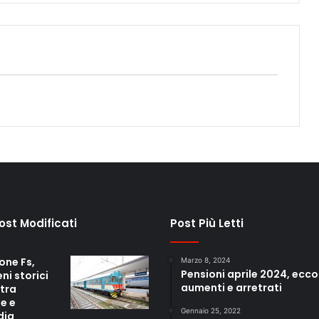
Post Modificati
Post Più Letti
one Fs,
Marzo 8, 2024
Pensioni aprile 2024, ecco
eni storici
aumenti e arretrati
 tra
e e
Gennaio 25, 2022
dia