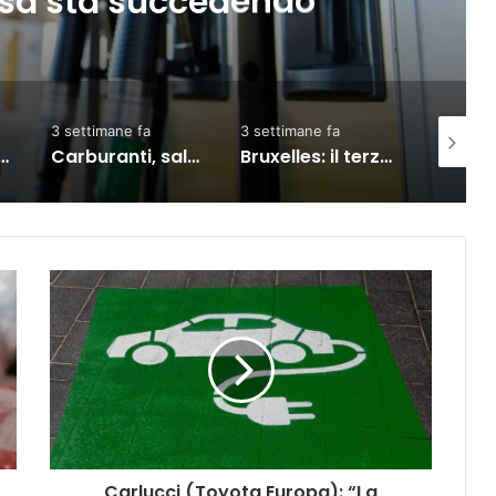
ccedendo
indi
3 settimane fa
3 settimane fa
2 giorni fa
Carburanti, salgono prezzi: diesel self vola oltre i 2 euro al litro
Bruxelles: il terzo Consiglio sul commercio Ue-India, partnership rafforzata
Carlucci (Toyota Europa): “La