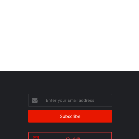
Enter
your
Email
address
Contatti