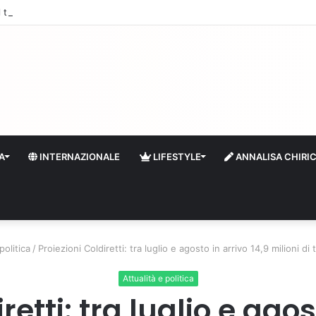
 il turismo a Firenze: una prima ripresa solo a settembre
A
INTERNAZIONALE
LIFESTYLE
ANNALISA CHIRI
politica
/
Proiezioni Coldiretti: tra luglio e agosto in arrivo 14,9 milioni di tu
Attualità e politica
retti: tra luglio e agos