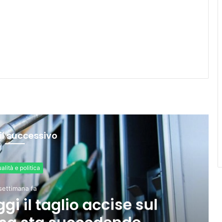
il successivo
 accise sul
Ue: “