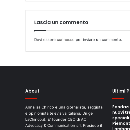
Lascia un commento
Devi essere
connesso
per inviare un commento.
About
Ultimi 
Fondazi
Annalisa Chirico è una giornalista, saggista
nuovi tr
e opinionista televisiva italiana. Dirige
speciali
LaChirico.it. E' founder CEO di AC
Piemont
Advocacy & Communication srl. Presiede il
Lombar