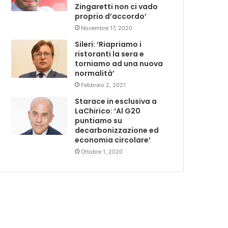
Zingaretti non ci vado
proprio d’accordo’
Novembre 17, 2020
Sileri: ‘Riapriamo i
ristoranti la sera e
torniamo ad una nuova
normalità’
Febbraio 2, 2021
Starace in esclusiva a
LaChirico: ‘Al G20
puntiamo su
decarbonizzazione ed
economia circolare’
Ottobre 1, 2020
Economia
2 settimane fa
Tasso occupazione al 76,3%, 