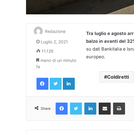
Redazione
Tra luglio e agosto arr
balzo in avanti del 32
Luglio 2, 2021
su dati Bankitalia e Isn
11.126
europeo.
meno di un minuto
fa
Coldiretti
Facebook
Twitter
LinkedIn
Facebook
Twitter
LinkedIn
Condividi Via Email
Stampa
Share