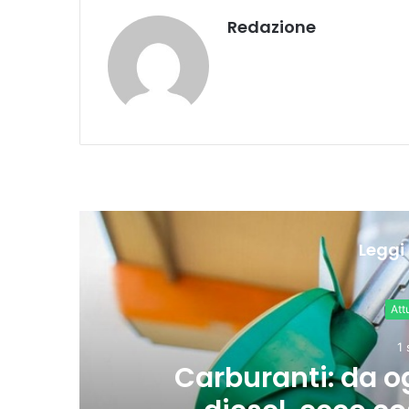
Redazione
Leggi 
Attualità e politica
1 settimana fa
Carburanti: da oggi il taglio