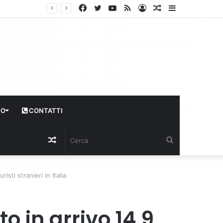
Facebook
Twitter
YouTube
RSS
Log
Articolo
Sidebar
In
casuale
CO
CONTATTI
Articolo
Cerca
casuale
risti stranieri in Italia
to in arrivo 14,9