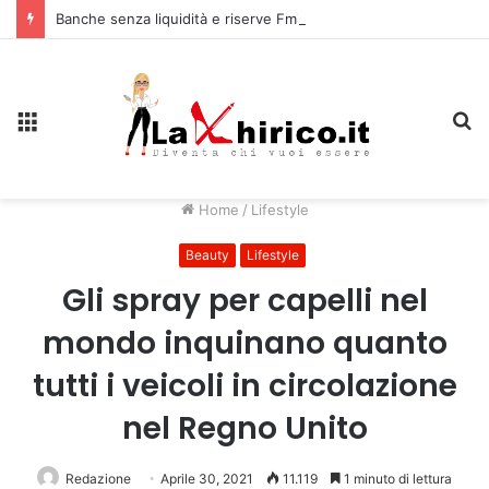
Banche senza liquidità e riserve Fmi inutilizzabili: la crisi dell’economia russa
Menu
C
Home
/
Lifestyle
Beauty
Lifestyle
Gli spray per capelli nel
mondo inquinano quanto
tutti i veicoli in circolazione
nel Regno Unito
Redazione
Aprile 30, 2021
11.119
1 minuto di lettura