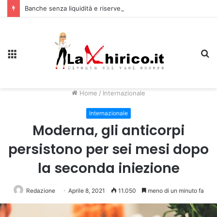
Banche senza liquidità e riserve Fmi inutilizzabili: la crisi dell’economia russa
Menu
C
Home
/
Internazionale
Internazionale
Moderna, gli anticorpi
persistono per sei mesi dopo
la seconda iniezione
Redazione
Aprile 8, 2021
11.050
meno di un minuto fa