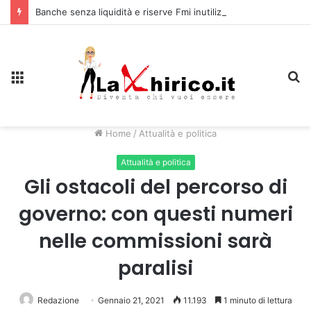
Banche senza liquidità e riserve Fmi inutilizzabili: la crisi dell’economia russa
Menu
C
Home
/
Attualità e politica
Attualità e politica
Gli ostacoli del percorso di
governo: con questi numeri
nelle commissioni sarà
paralisi
Redazione
Gennaio 21, 2021
11.193
1 minuto di lettura